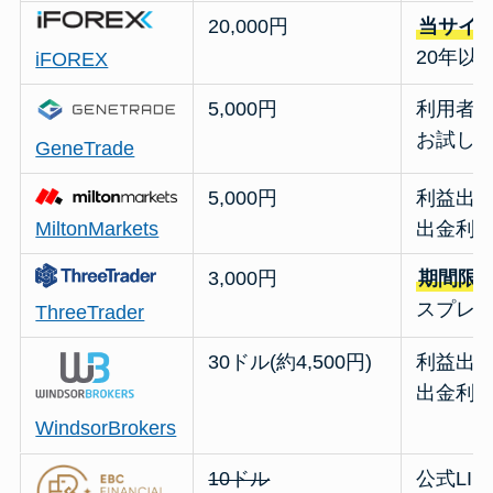
20,000円
当サイ
20年以
iFOREX
5,000円
利用者の
お試し
GeneTrade
5,000円
利益出
MiltonMarkets
出金利
3,000円
期間限
スプレッ
ThreeTrader
30ドル(約4,500円)
利益出金
出金利
WindsorBrokers
10ドル
公式LI