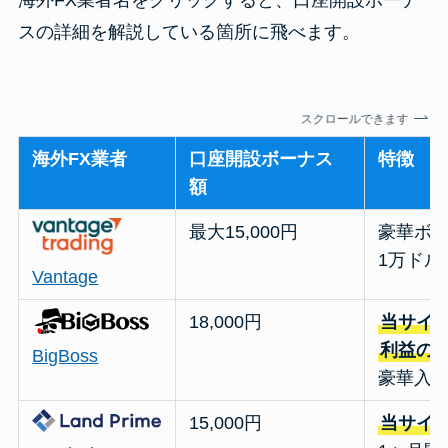
海外FX業者名をクリックすると、口座開設ボーナ
スの詳細を解説している箇所に飛べます。
スクロールできます
海外FX業者
口座開設ボーナス
特徴
額
最大15,000円
豪華ボー
1万ド
Vantage
18,000円
当サイ
利益の
BigBoss
豪華入
15,000円
当サイ