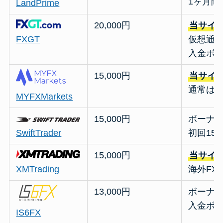
1ヶ月
LandPrime
20,000円
当サイ
FXGT
仮想通
入金ボ
15,000円
当サイ
通常は
MYFXMarkets
15,000円
ボーナス
SwiftTrader
初回15
15,000円
当サイ
XMTrading
海外FX
13,000円
ボーナス
入金ボ
IS6FX