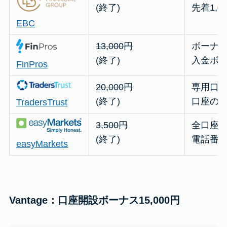
(終了)
先着1,
EBC
13,000円
ボーナス
(終了)
入金ボ
FinPros
20,000円
専用口
(終了)
口座の
TradersTrust
3,500円
全口座
(終了)
電話番
easyMarkets
Vantage：口座開設ボーナス15,000円