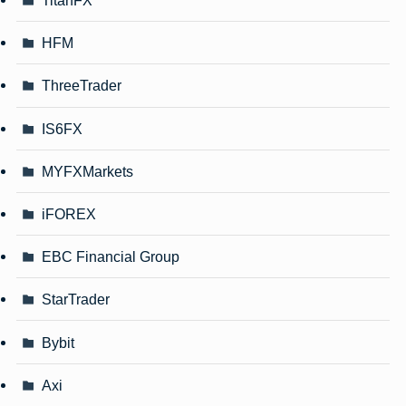
TitanFX
HFM
ThreeTrader
IS6FX
MYFXMarkets
iFOREX
EBC Financial Group
StarTrader
Bybit
Axi