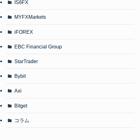
IS6FX
MYFXMarkets
iFOREX
EBC Financial Group
StarTrader
Bybit
Axi
Bitget
コラム