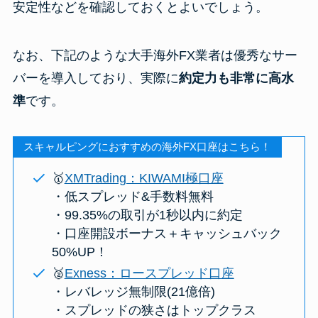
安定性などを確認しておくとよいでしょう。
なお、下記のような大手海外FX業者は優秀なサー
バーを導入しており、実際に
約定力も非常に高水
準
です。
スキャルピングにおすすめの海外FX口座はこちら！
🥇
XMTrading：KIWAMI極口座
・低スプレッド&手数料無料
・99.35%の取引が1秒以内に約定
・口座開設ボーナス＋キャッシュバック
50%UP！
🥈
Exness：ロースプレッド口座
・レバレッジ無制限(21億倍)
・スプレッドの狭さはトップクラス