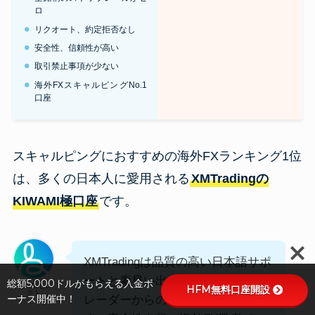
ロ
リクオート、約定拒否なし
安全性、信頼性が高い
取引禁止事項が少ない
海外FXスキャルピングNo.1
口座
スキャルピングにおすすめの海外FXランキング1位
は、多くの日本人に愛用される
XMTradingの
KIWAMI極口座
です。
XMTradingは品質の高い日本語サポ
ートと素早い出金対応で日本人ト
総額5,000ドルがもらえる入金ボ
海外FXセレ
HFM無料口座開設
クト
ーナス開催中！
レーダーからの人気が非常に高