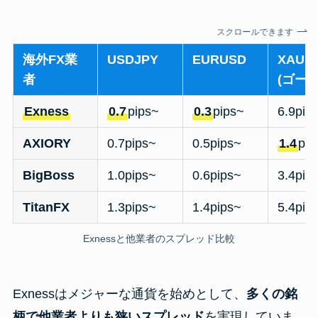
スクロールできます
海外FX業
USDJPY
EURUSD
XAUU
者
(ゴール
Exness
0.7
pips~
0.3
pips~
6.9pip
AXIORY
0.7pips~
0.5pips~
1.4
pip
BigBoss
1.0pips~
0.6pips~
3.4pip
TitanFX
1.3pips~
1.4pips~
5.4pip
Exnessと他業者のスプレッド比較
Exnessはメジャーな通貨を始めとして、
多くの銘
柄で他業者よりも狭いスプレッド
を実現していま