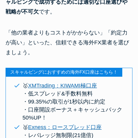
ャルピングで成功するためには適切な口座選びや
戦略が不可欠
です。
「他の業者よりもコストがかからない」「約定力
が高い」といった、信頼できる海外FX業者を選び
ましょう。
スキャルピングにおすすめの海外FX口座はこちら！
🥇
XMTrading：KIWAMI極口座
・低スプレッド&手数料無料
・99.35%の取引が1秒以内に約定
・口座開設ボーナス＋キャッシュバック
50%UP！
🥈
Exness：ロースプレッド口座
・レバレッジ無制限(21億倍)