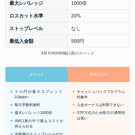
最大レバレッジ
1000倍
ロスカット水準
20%
ストップレベル
なし
最低入金額
500円
XM KIWAMI極口座のスペック
メリット
デメリット
ドル円の最小スプレッド
キャッシュバックプログラム
0.8pips~
対象外
取引手数料無料
入金ボーナスは利用できない
最大レバレッジ1000倍
STP方式のため取引の透明性
は低い
XM口座の中で最もコストが
抑えられる
全銘柄のストップレベルがゼ