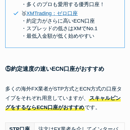
・多くのプロも愛用する優秀口座！
🥉
XMTrading：ゼロ口座
・約定力がさらに高いECN口座
・スプレッドの低さはXMでNo.1
・最低入金額が低く始めやすい
⑤約定速度の速いECN口座がおすすめ
多くの海外FX業者がSTP方式とECN方式の口座タ
イプをそれぞれ用意していますが、
スキャルピン
グをするならECN口座がおすすめ
です。
STP口座
注文はFX業者を介してインターバ