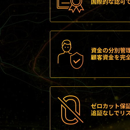
国際的な認可
資金の分別管
顧客資金を完
ゼロカット保
追証なしでリ