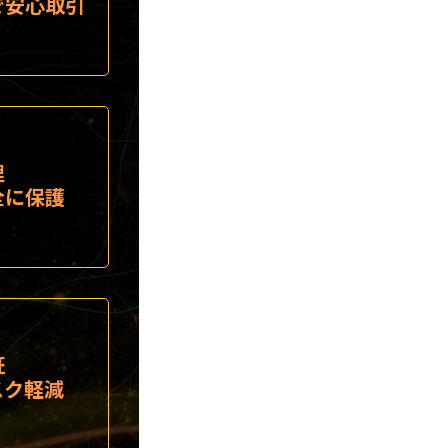
で安心取引
理
全に保護
証
スク軽減