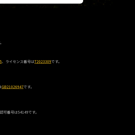
す。
5
、ライセンス番号は
T2023309
です。
は
GB21026947
です。
、認可番号は54149です。