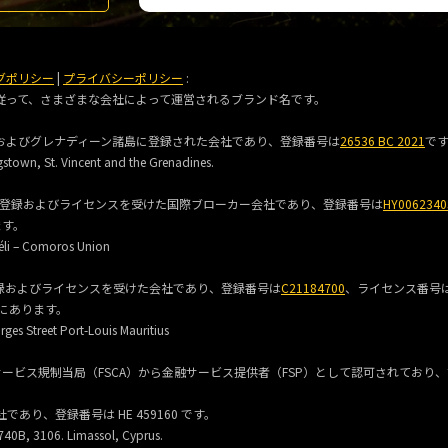
グポリシー
|
プライバシーポリシー
:
に従って、さまざまな会社によって運営されるブランド名です。
セントビンセントおよびグレナディーン諸島に登録された会社であり、登録番号は
26536 BC 2021
で
gstown, St. Vincent and the Grenadines.
) は、コモロ連合に登録およびライセンスを受けた国際ブローカー会社であり、登録番号は
HY0062340
ます。
li – Comoros Union
共和国に登録およびライセンスを受けた会社であり、登録番号は
C21184700
、ライセンス番号
にあります。
ges Street Port-Louis Mauritius
アフリカの金融サービス規制当局（FSCA）から金融サービス提供者（FSP）として認可されており
社であり、登録番号は HE 459160 です。
740B, 3106. Limassol, Cyprus.