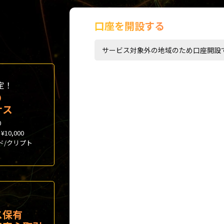
口座を開設する
サービス対象外の地域のため口座開設
定！
の
ナス
0
10,000
ド/クリプト
ス保有