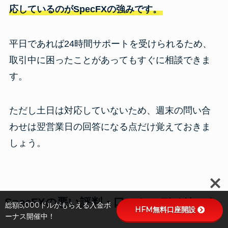
応しているのがSpecFXの強みです。
平日であれば24時間サポートを受けられるため、
取引中に困ったことがあってもすぐに相談できま
す。
ただし土日は対応していないため、週末の問い合
わせは翌営業日の回答になる点だけ覚えておきま
しょう。
SpecFXの悪い評判・口コミ・デメリット
総額5,000ドルがもらえる入金ボ
HFM無料口座開設
ーナス開催中！