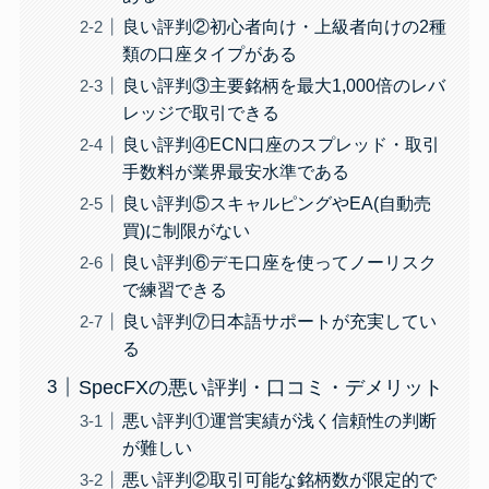
良い評判②初心者向け・上級者向けの2種
類の口座タイプがある
良い評判③主要銘柄を最大1,000倍のレバ
レッジで取引できる
良い評判④ECN口座のスプレッド・取引
手数料が業界最安水準である
良い評判⑤スキャルピングやEA(自動売
買)に制限がない
良い評判⑥デモ口座を使ってノーリスク
で練習できる
良い評判⑦日本語サポートが充実してい
る
SpecFXの悪い評判・口コミ・デメリット
悪い評判①運営実績が浅く信頼性の判断
が難しい
悪い評判②取引可能な銘柄数が限定的で