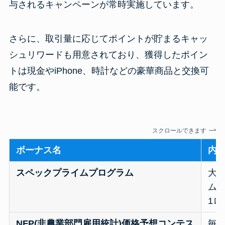
与されるキャンペーンが常時実施しています。
さらに、取引量に応じてポイントが貯まるキャッ
シュリワードも用意されており、獲得したポイン
トは現金やiPhone、時計などの豪華商品と交換可
能です。
スクロールできます
ボーナス名
内
スペックプライムプログラム
大
ム
1ロ
NFP(非農業部門雇用統計)価格予想コンテス
毎