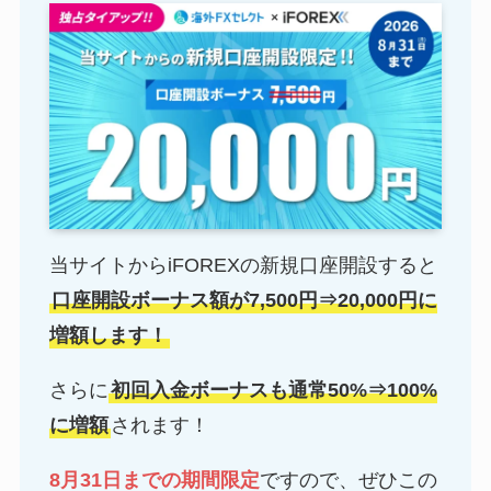
当サイトからiFOREXの新規口座開設すると
口座開設ボーナス額が7,500円⇒20,000円に
増額します！
さらに
初回入金ボーナスも通常50%⇒100%
に増額
されます！
8月31日までの期間限定
ですので、ぜひこの