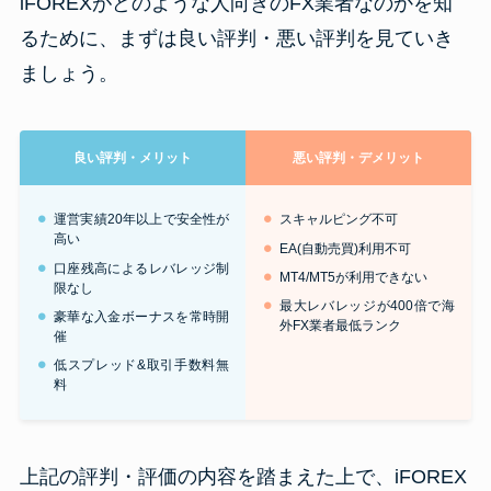
iFOREXがどのような人向きのFX業者なのかを知
るために、まずは良い評判・悪い評判を見ていき
ましょう。
良い評判・メリット
悪い評判・デメリット
運営実績20年以上で安全性が
スキャルピング不可
高い
EA(自動売買)利用不可
口座残高によるレバレッジ制
MT4/MT5が利用できない
限なし
最大レバレッジが400倍で海
豪華な入金ボーナスを常時開
外FX業者最低ランク
催
低スプレッド&取引手数料無
料
上記の評判・評価の内容を踏まえた上で、iFOREX