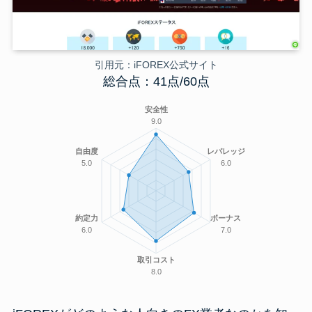
引用元：iFOREX公式サイト
総合点：41点/60点
安全性
9.0
自由度
レバレッジ
5.0
6.0
約定力
ボーナス
6.0
7.0
取引コスト
8.0