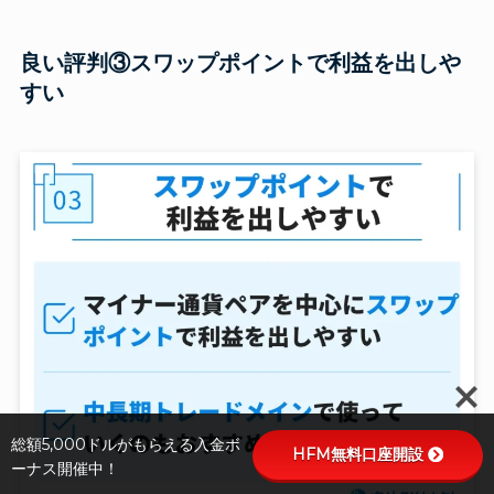
良い評判③スワップポイントで利益を出しや
すい
総額5,000ドルがもらえる入金ボ
HFM無料口座開設
ーナス開催中！