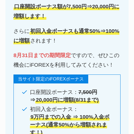
口座開設ボーナス額が7,500円⇒20,000円に
増額します！
さらに
初回入金ボーナスも通常50%⇒100%
に増額
されます！
8月31日までの期間限定
ですので、ぜひこの
機会にiFOREXを利用してみてください！
当サイト限定のiFOREXボーナス
口座開設ボーナス：
7,500円
⇒
20,000円に増額(8/31まで)
初回入金ボーナス：
9万円までの入金 ⇒ 100%入金ボ
ーナス(通常50%から増額されま
す！)