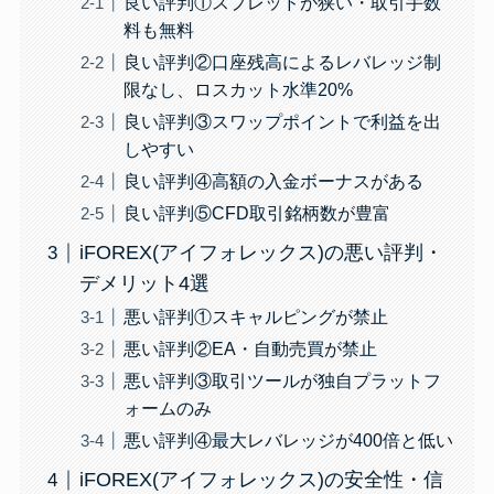
良い評判①スプレッドが狭い・取引手数
料も無料
良い評判②口座残高によるレバレッジ制
限なし、ロスカット水準20%
良い評判③スワップポイントで利益を出
しやすい
良い評判④高額の入金ボーナスがある
良い評判⑤CFD取引銘柄数が豊富
iFOREX(アイフォレックス)の悪い評判・
デメリット4選
悪い評判①スキャルピングが禁止
悪い評判②EA・自動売買が禁止
悪い評判③取引ツールが独自プラットフ
ォームのみ
悪い評判④最大レバレッジが400倍と低い
iFOREX(アイフォレックス)の安全性・信