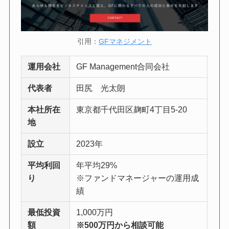
引用：
GFマネジメント
運用会社
GF Management合同会社
代表者
田尻 光太朗
本社所在
東京都千代田区麹町4丁目5-20
地
設立
2023年
平均利回
年平均29%
り
※ファンドマネージャーの運用成
績
最低投資
1,000万円
額
※500万円から相談可能