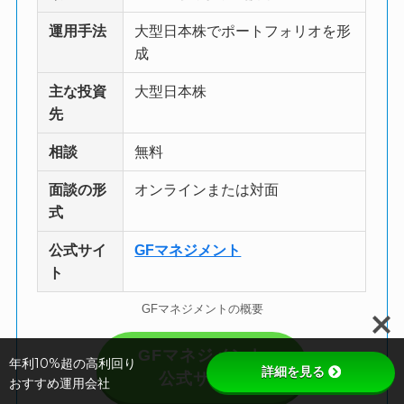
運用手法
大型日本株でポートフォリオを形
成
主な投資
大型日本株
先
相談
無料
面談の形
オンラインまたは対面
式
公式サイ
GFマネジメント
ト
GFマネジメントの概要
GFマネジメント
年利10%超の高利回り
詳細を見る
公式サイト
おすすめ運用会社