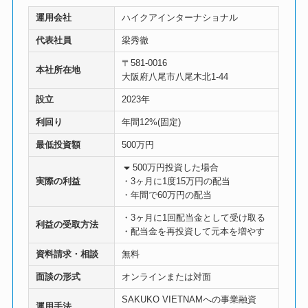
運用会社
ハイクアインターナショナル
代表社員
梁秀徹
〒581-0016
本社所在地
大阪府八尾市八尾木北1-44
設立
2023年
利回り
年間12%(固定)
最低投資額
500万円
500万円投資した場合
実際の利益
・3ヶ月に1度15万円の配当
・年間で60万円の配当
・3ヶ月に1回配当金として受け取る
利益の受取方法
・配当金を再投資して元本を増やす
資料請求・相談
無料
面談の形式
オンラインまたは対面
SAKUKO VIETNAMへの事業融資
運用手法