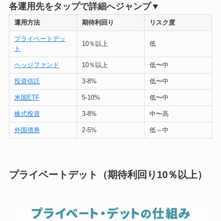
各運用先をタップで詳細へジャンプ▼
運用方法
期待利回り
リスク度
プライベートデッ
10％以上
低
ト
ヘッジファンド
10％以上
低〜中
投資信託
3-8%
低〜中
米国ETF
5-10%
低〜中
株式投資
3-8%
中〜高
外国債券
2-5%
低～中
プライベートデット（期待利回り10％以上）