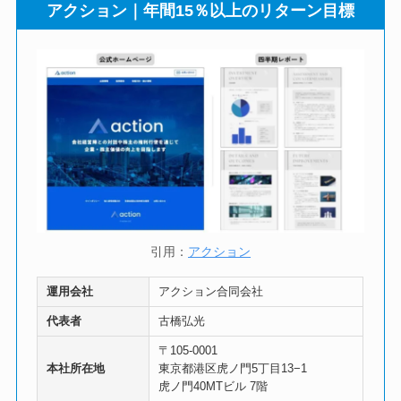
アクション｜年間15％以上のリターン目標
引用：
アクション
運用会社
アクション合同会社
代表者
古橋弘光
〒105-0001
本社所在地
東京都港区虎ノ門5丁目13−1
虎ノ門40MTビル 7階