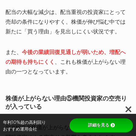
配当の大幅な減少は、配当重視の投資家にとって
売却の条件になりやすく、株価が伸び悩む中では
新たに「買う理由」を見出しにくい状況です。
また、
今後の業績回復見通しが弱いため、増配へ
の期待も持ちにくく
、これも株価が上がらない理
由の一つとなっています。
株価が上がらない理由⑤機関投資家の空売り
が入っている
年利10%超の高利回り
詳細を見る
SUMCOの株価が上がらない理由の一つとして、機
おすすめ運用会社