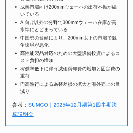
成熟市場向け200mmウェーハの出荷不振が続
いている
AI向け以外の分野で300mmウェーハ在庫が高
水準にとどまっている
中国勢の台頭により、200mm以下の市場で競
争環境が悪化
高性能製品対応のための大型設備投資によるコ
スト負担の増加
稼働率低下に伴う減価償却費の増加と固定費の
重荷
円高進行による為替差損の拡大と海外売上の目
減り
参考：
SUMCO｜2025年12月期第1四半期決
算説明会