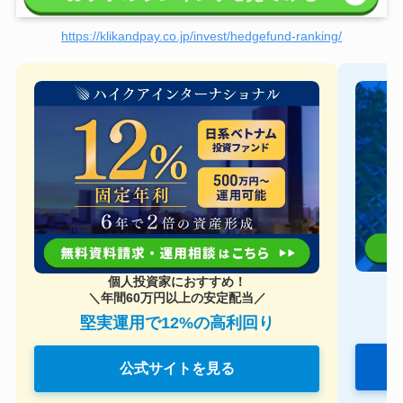
https://klikandpay.co.jp/invest/hedgefund-ranking/
個人投資家におすすめ！
＼年間60万円以上の安定配当／
堅実運用で12%の高利回り
公式サイトを見る