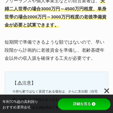
フリーランスや個人事業主などの自営業者は、
夫
婦二人世帯の場合3000万円～4500万円程度、単身
世帯の場合2000万円～3000万円程度の老後準備資
金が必要と試算できます。
短期間で準備できるような額ではないので、早い
段階から計画的に老後資金を準備し、老齢基礎年
金以外の収入源を確保する工夫が必要です。
【
注意】
※持ち家ではなく賃貸である場合は、さらに支出額（住宅
費）が増える可能性があります。
年利10%超の高利回り
詳細を見る
おすすめ運用会社
※老齢基礎年金を満額受給できない場合には、より多くの