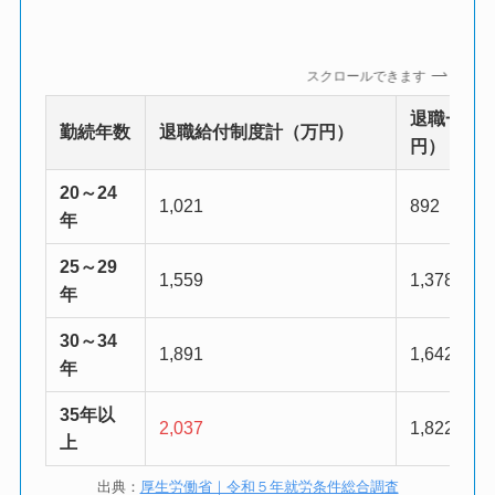
スクロールできます
退職一時
勤続年数
退職給付制度計（万円）
円）
20～24
1,021
892
年
25～29
1,559
1,378
年
30～34
1,891
1,642
年
35年以
2,037
1,822
上
出典：
厚生労働省｜令和５年就労条件総合調査