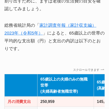
割り出すために、まずは老後の生活費の目安を確
認してみましょう。
総務省統計局の「
家計調査年報（家計収支編）
2023年（令和5年）
」によると、65歳以上の世帯の
平均的な支出額（円）と支出の内訳は以下のとお
りです。
スクロールできます
65歳以上の夫婦のみの無職
65歳
世帯
(高齢
(夫婦高齢者無職世帯)
月の消費支出
250,959
145,43