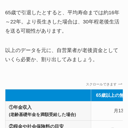
65歳で引退したとすると、平均寿命までは約16年
～22年。より長生きした場合は、30年程老後生活
を送る可能性があります。
以上のデータを元に、自営業者が老後資金として
いくら必要か、割り出してみましょう。
スクロールできます
65歳以上の無
①年金収入
月136,
(老齢基礎年金を満額受給した場合)
②税金や社会保険料の
目安