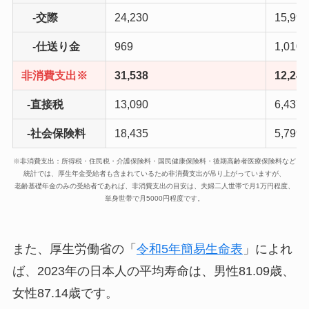
-交際
24,230
15,990
-仕送り金
969
1,010
非消費支出※
31,538
12,243
-直接税
13,090
6,437
-社会保険料
18,435
5,799
※非消費支出：所得税・住民税・介護保険料・国民健康保険料・後期高齢者医療保険料など
統計では、厚生年金受給者も含まれているため非消費支出が吊り上がっていますが、
老齢基礎年金のみの受給者であれば、非消費支出の目安は、夫婦二人世帯で月1万円程度、
単身世帯で月5000円程度です。
また、厚生労働省の「
令和5年簡易生命表
」によれ
ば、2023年の日本人の平均寿命は、男性81.09歳、
女性87.14歳です。