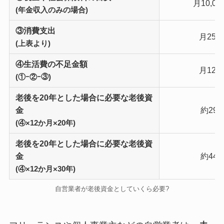
月10,0
(年金収入のみの場合)
③消費支出
月250,
(上表より)
④生活費の不足金額
月124,
(①ｰ②ｰ③)
老後を20年とした場合に必要な老後資
金
約29
(④×12か月×20年)
老後を20年とした場合に必要な老後資
金
約44
(④×12か月×30年)
自営業者が老後資金としていくら必要?