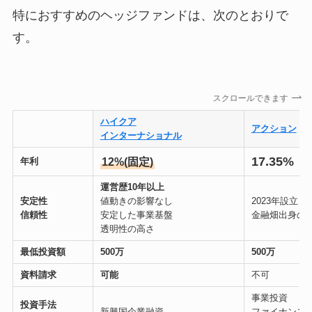
特におすすめのヘッジファンドは、次のとおりで
す。
スクロールできます
ハイクア
アクション
インターナショナル
17.35%
12%(固定)
年利
運営歴10年以上
安定性
値動きの影響なし
2023年設立
信頼性
安定した事業基盤
金融畑出身の
透明性の高さ
最低投資額
500万
500万
資料請求
可能
不可
事業投資
投資手法
新興国企業融資
ファイナンス