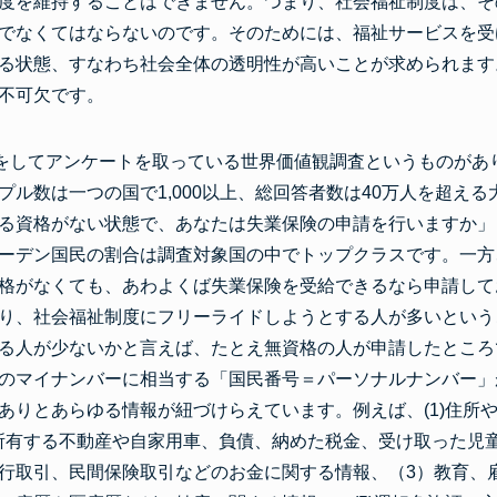
度を維持することはできません。つまり、社会福祉制度は、そ
でなくてはならないのです。そのためには、福祉サービスを受
る状態、すなわち社会全体の透明性が高いことが求められます
不可欠です。
問をしてアンケートを取っている世界価値観調査というものがあ
プル数は一つの国で1,000以上、総回答者数は40万人を超え
る資格がない状態で、あなたは失業保険の申請を行いますか」
ーデン国民の割合は調査対象国の中でトップクラスです。一方
格がなくても、あわよくば失業保険を受給できるなら申請して
り、社会福祉制度にフリーライドしようとする人が多いという
る人が少ないかと言えば、たとえ無資格の人が申請したところ
のマイナンバーに相当する「国民番号＝パーソナルナンバー」が
ありとあらゆる情報が紐づけらえています。例えば、(1)住所
得、所有する不動産や自家用車、負債、納めた税金、受け取った児
行取引、民間保険取引などのお金に関する情報、（3）教育、雇