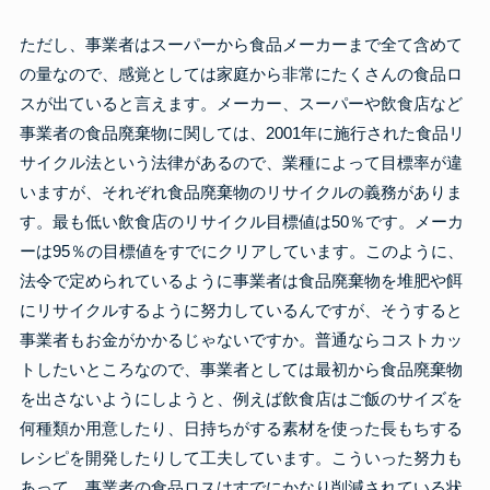
ただし、事業者はスーパーから食品メーカーまで全て含めて
の量なので、感覚としては家庭から非常にたくさんの食品ロ
スが出ていると言えます。メーカー、スーパーや飲食店など
事業者の食品廃棄物に関しては、2001年に施行された食品リ
サイクル法という法律があるので、業種によって目標率が違
いますが、それぞれ食品廃棄物のリサイクルの義務がありま
す。最も低い飲食店のリサイクル目標値は50％です。メーカ
ーは95％の目標値をすでにクリアしています。このように、
法令で定められているように事業者は食品廃棄物を堆肥や餌
にリサイクルするように努力しているんですが、そうすると
事業者もお金がかかるじゃないですか。普通ならコストカッ
トしたいところなので、事業者としては最初から食品廃棄物
を出さないようにしようと、例えば飲食店はご飯のサイズを
何種類か用意したり、日持ちがする素材を使った長もちする
レシピを開発したりして工夫しています。こういった努力も
あって、事業者の食品ロスはすでにかなり削減されている状