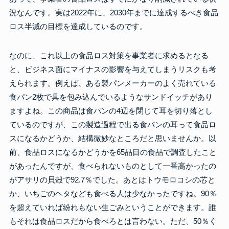
況なんです。実は2022年に、2030年までに達成するべき食品
ロス半減の目標を達成しているのです。
なのに、これ以上の食品ロス対策を事業者に求めるとなる
と、ビジネス面にマイナスの影響を与えてしまうリスクも考
えられます。例えば、ある製パンメーカーのよく売れている
食パン2枚で具を包み込んでいるようなサンドイッチがあり
ますよね。この商品は食パンの4辺を閉じて耳を切り落とし
ているのですが、この製造過程で出る食パンの耳って食品ロ
スになるかどうか、結構微妙なところだと思いませんか。以
前、食品ロスになるかどうかを65品目の食品で調査したこと
があったんですが、食べられないものとして一番高かったの
がアサリの貝殻で92.7％でした。あとはトウモロコシの芯と
か、いちごのヘタなども食べる人は少なかったですね。90％
を超えていれば紛れもない生ごみということができます。誰
もそれは食品ロスだから食べろとは言わない。ただ、50％く