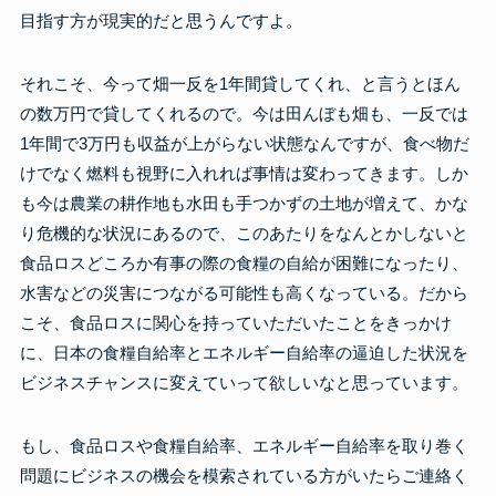
目指す方が現実的だと思うんですよ。
それこそ、今って畑一反を1年間貸してくれ、と言うとほん
の数万円で貸してくれるので。今は田んぼも畑も、一反では
1年間で3万円も収益が上がらない状態なんですが、食べ物だ
けでなく燃料も視野に入れれば事情は変わってきます。しか
も今は農業の耕作地も水田も手つかずの土地が増えて、かな
り危機的な状況にあるので、このあたりをなんとかしないと
食品ロスどころか有事の際の食糧の自給が困難になったり、
水害などの災害につながる可能性も高くなっている。だから
こそ、食品ロスに関心を持っていただいたことをきっかけ
に、日本の食糧自給率とエネルギー自給率の逼迫した状況を
ビジネスチャンスに変えていって欲しいなと思っています。
もし、食品ロスや食糧自給率、エネルギー自給率を取り巻く
問題にビジネスの機会を模索されている方がいたらご連絡く