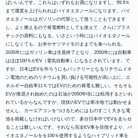
ばいいんです。これらはいずれもお酒になりますし、99.9％
まで濃度を上げられればバイオエタノールになります。バイ
オエタノールはガソリンの代替として使うこともできます
し、よく燃えるので発電燃料としても使えて、さらにプラス
チックの原料にもなる。いざという時にはバイオエタノール
にしなくても、お米やサツマイモのままでも食べられる。
2035年にはガソリン車は生産終了となり、2050年には自動車
はほぼ100％がEV（電気自動車）になるとされています。で
すが、日本はEVを作ろうにもバッテリーとなるリチウムイオ
ン電池のためのリチウムを買い負ける可能性が高い上に、エ
ネルギー自給率11％ではEVのための発電も難しい。そもそも
EVが推奨され始めたのは石油が2050年頃には枯渇するといわ
れているからなんですが、現状のEVでは寒冷地では動かせま
せんし、カーエアコンをつけるためにはものすごく大きな電
池を搭載しなければいけないので、多分日本中でEVを走らせ
ることは難しいんです。それなら完全EV車を目指すより、バ
イオエタノールをを100％使用するようなハイブリッド車を