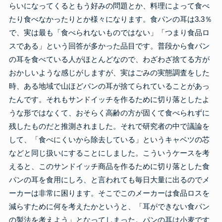
らいになってくるともう好みの問題とか、料理によって食べ
たり食べなかったりとか様々になります。食パンの耳は3.3％
で、実は最も「食べられないものではない」「つまり食品ロ
スである」という回答が多かった品目です。普段から食パン
の耳を食べている人がほとんどなので、わざわざ捨てる方が
おかしいような感じがしますが、実はごみの実態調査をした
時、ある地域で山ほどパンの耳が捨てられていることがあっ
たんです。それもサンドイッチを作るために切り落としたよ
うな形ではなくて、おそらく高齢の方が固くて食べられずに
残したものだと推測されました。それで研究者の中で議論を
して、「食べにくいから除去している」というキャベツの芯
などと同じ扱いにすることにしました。こういうケースを考
えると、このサンドイッチ商品を作るために切り落とした食
パンの耳を食用にしろ、と言われても毎日大量に出るのでメ
ーカーは非常に困ります。そこでこのメーカーは食品ロスを
減らすために何を考えたかというと、「耳ができない食パン
の製法を考えよう」となってしまった。パンの耳は小麦です