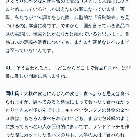
きゅうりのヘタなんかを含めて食品ロスとして大雑把にひと
まとめにしているとしか思えない分類になっています。実
際、私たちがごみ調査をした際、典型的な「過剰除去」を見
つけるのは本当に稀です。ですから、国が言っている食品ロ
スの実態は、現実とはかなりかけ離れていると思います。食
品ロスの定義や調査についても、まだまだ満足なレベルまで
は至っていないんです。
KL：
そう言われると、「どこからどこまで食品ロスか」は非
常に難しい問題に感じますね。
岡山氏：
大根の皮もにんじんの皮も、食べようと思えば食べ
られますが、調べてみると料理によって食べたり食べなかっ
たりする人が多いんですよ。キャベツやレタスの外側の２〜
３枚は、もちろん食べられるけれども、まるで包装紙のよう
に扱って食べない人が圧倒的に多いです。サンドイッチを作
った際にカットした食パンの耳も、大半の人は「食べられ