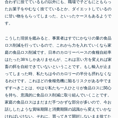
合わずに捨てているもの以外にも、職場で子どもにともらっ
たお菓子をやむなく捨てているとか、ダイエットしているの
に甘い物をもらってしまった、といったケースもあるようで
す。
こうした現状を鑑みると、事業者はすでにかなりの量の食品
ロス削減を行っているので、これから力を入れていくなら家
庭の食品ロス削減です。日本のカロリーベースの食糧自給率
はたった38％しかありませんが、これは言い方を変えれば家
畜の餌を自給できていないということです。もし輸入が止ま
ってしまった時、私たちは今のカロリーの半分も摂れなくな
るわけです。これほどの食糧危機に陥るリスクがある中でま
ずすべきことは、やはり私たち一人ひとりが食品ロスに関心
を持ち、意識的に食品ロス削減に取り組んでいくことです。
家庭の食品ロスはまだまだ手つかずな部分が多いので、今お
話ししたような賞味期限と消費期限の認識から変えていかな
ければいけない。それに、買ってきて開封しないまま捨てた